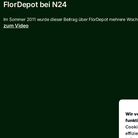
FlorDepot bei N24
Im Sommer 2011 wurde dieser Beitrag über FlorDepot mehrere Woc
zum Video
Wir v
funkt
Cooki
effizi