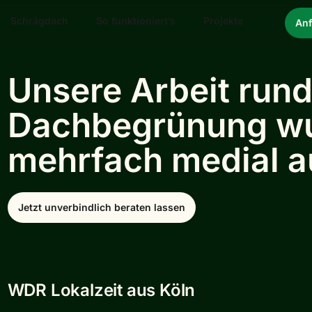
Schrägdach
So funktioniert’s
Projekte
Anf
Unsere Arbeit run
Dachbegrünung wu
mehrfach medial au
Jetzt unverbindlich beraten lassen
WDR Lokalzeit aus Köln