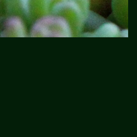
Kontakt und Service
Wissen & P
Über uns
Dachbegrünu
Presse
Dachbegrünu
Anfrageformular
Dachbegrünu
Häufig gestellte Fragen
Flachdach b