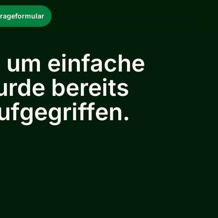
rageformular
d um einfache
rde bereits
fgegriffen.